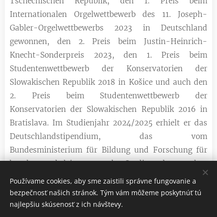
Tschechischen Republik, den 1. Preis beim
Internationalen Orgelwettbewerb des 11. Joseph-
Gabler-Orgelwettbewerbs 2023 in Deutschland
gewonnen, den 2. Preis beim Justin-Heinrich-
Knecht-Sonderpreis 2023, den 1. Preis beim
Studentenwettbewerb der Konservatorien der
Slowakischen Republik 2018 in Košice und auch den
2. Preis beim Studentenwettbewerb der
Konservatorien der Slowakischen Republik 2016 in
Bratislava. Im Studienjahr 2024/2025 erhielt er das
Deutschlandstipendium, das vom
Bundesministerium für Bildung und Forschung für
begabte und leistungsstarke Studierende vergeben
wird. Er trat im Rahmen des Festivals "Junge
Používame cookies, aby sme zaistili správne fungovanie a
Künstler in Krakau", bei den Klostermusikfestspielen,
bezpečnosť našich stránok. Tým vám môžeme poskytnúť tú
bei Ars Organi in Nitra, beim Orgelfestival in
najlepšiu skúsenosť z ich návštevy.