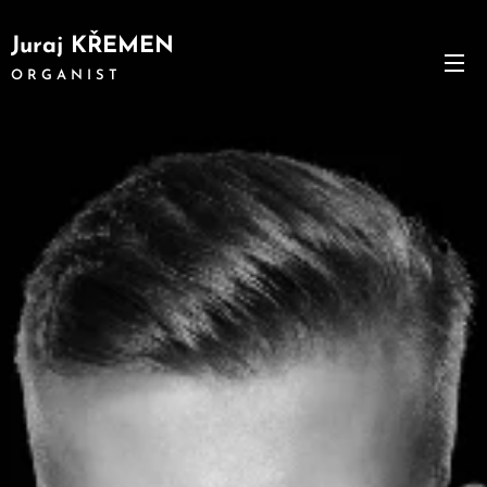
Juraj KŘEMEN
O R G A N I S T