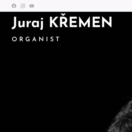
Juraj KŘEMEN
O R G A N I S T