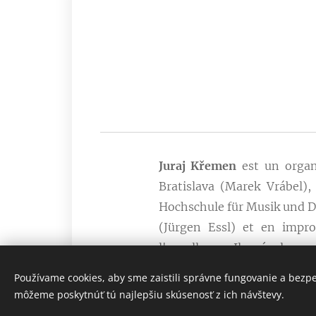
Juraj Křemen
est un organi
Bratislava (Marek Vrábel)
Hochschule für Musik und Da
(Jürgen Essl) et en impro
l'excellence. Il a égalem
Musikpädagogik de Ratisb
Používame cookies, aby sme zaistili správne fungovanie a bezp
Konzertexamen à la Hochsch
môžeme poskytnúť tú najlepšiu skúsenosť z ich návštevy.
titulaire de la Cathédrale N