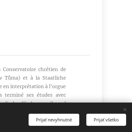
u Conservatoire chrétien de
v Tůma) et à la Staatliche
 en interprétation à l'orgue
 a terminé ses études avec
tholische Kirchenmusik und
tudes postuniversitaires en
Prijať nevyhnutné
Prijať všetko
e Vincent Dubois, organiste