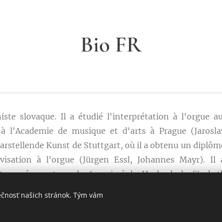
Bio FR
ste slovaque. Il a étudié l'interprétation à l'orgue a
, à l'Academie de musique et d'arts à Prague (Jarosla
rstellende Kunst de Stuttgart, où il a obtenu un diplôme
visation à l'orgue (Jürgen Essl, Johannes Mayr). Il
ent passé un stage de 6 mois à la Hochschule für ka
onne (Stefan Baier).
Actuellement, il poursuit ses é
ečnosť našich stránok. Tým vám
ule für Musik Saar à Sarrebruck, sous la direction d
otre-Dame de Paris.