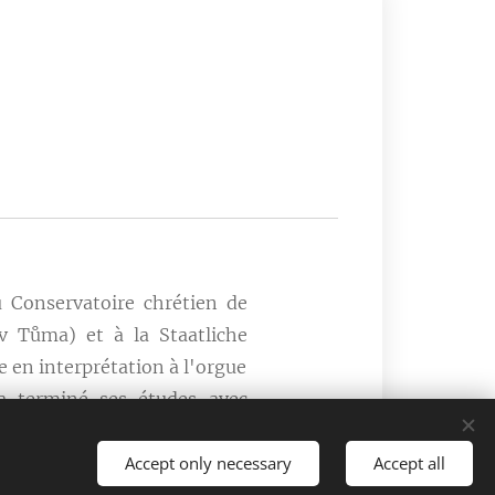
u Conservatoire chrétien de
v Tůma) et à la Staatliche
 en interprétation à l'orgue
 a terminé ses études avec
tholische Kirchenmusik und
Accept only necessary
Accept all
tudes postuniversitaires en
e Vincent Dubois, organiste