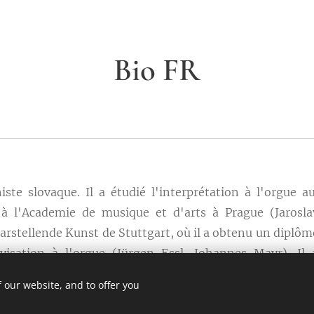
Bio FR
ste slovaque. Il a étudié l'interprétation à l'orgue a
, à l'Academie de musique et d'arts à Prague (Jarosla
rstellende Kunst de Stuttgart, où il a obtenu un diplôme
visation à l'orgue (Jürgen Essl, Johannes Mayr). Il
ent passé un stage de 6 mois à la Hochschule für ka
 our website, and to offer you
onne (Stefan Baier).
Actuellement, il poursuit ses é
ule für Musik Saar à Sarrebruck, sous la direction d