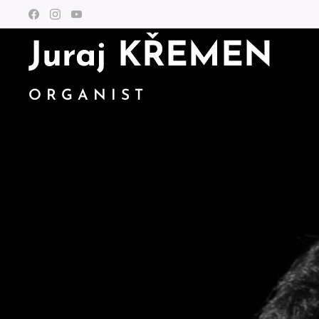
Juraj KŘEMEN
O R G A N I S T