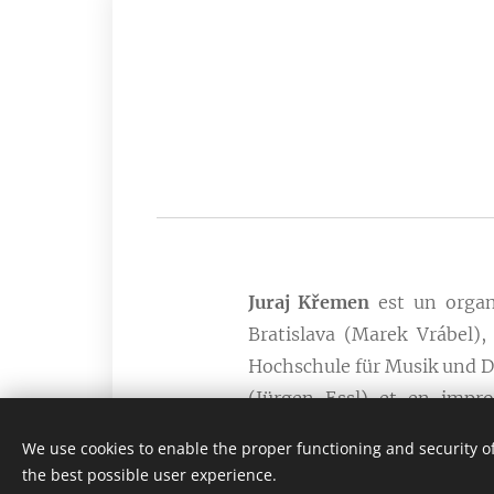
Juraj Křemen
est un organi
Bratislava (Marek Vrábel)
Hochschule für Musik und Da
(Jürgen Essl) et en impro
l'excellence. Il a égalem
We use cookies to enable the proper functioning and security of
Musikpädagogik de Ratisb
the best possible user experience.
Konzertexamen à la Hochsch