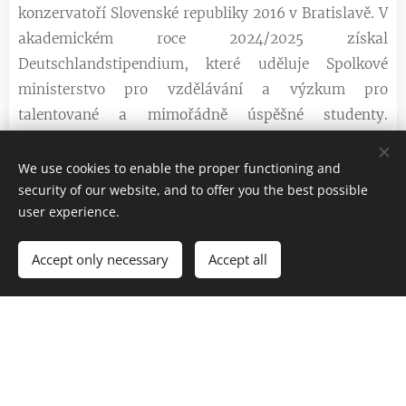
konzervatoří Slovenské republiky 2016 v Bratislavě. V
akademickém roce 2024/2025 získal
Deutschlandstipendium, které uděluje Spolkové
ministerstvo pro vzdělávání a výzkum pro
talentované a mimořádně úspěšné studenty.
Vystoupil také v rámci hudebního festivalu "Mladí
umělci v Krakově", Klášterních hudebních
We use cookies to enable the proper functioning and
security of our website, and to offer you the best possible
slavnostech, Ars Organi v Nitře, Bratislavském
user experience.
varhanním festivale, Varhanních dnech Jozefa
Grešáka v Bardejově, Mezinárodním varhanním
Accept only necessary
Accept all
festivalu Ivana Sokola v Košicích, Slovenských
historických varhanách, Festivalu Bach de Toul,
Internationaler Orgelsommer Ülmer Münster, Les
Dimanches Musicaux de La Madeleine v Paříži a
jiných. Jako první varhaník ze Slovenské republiky
koncertoval v Katedrále Notre-Dame v Paříži po jejím