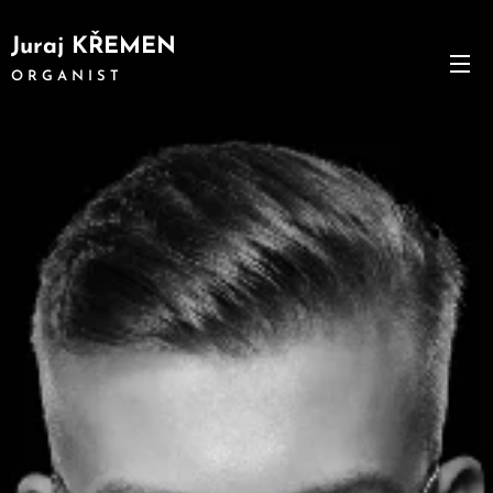
Juraj KŘEMEN
O R G A N I S T