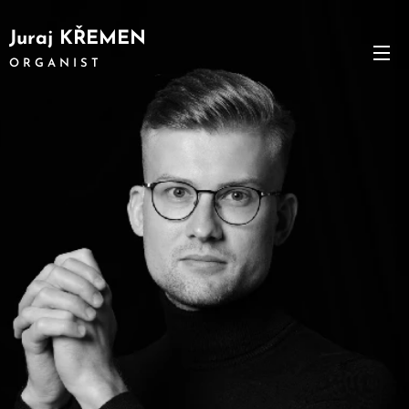
Juraj KŘEMEN
O R G A N I S T